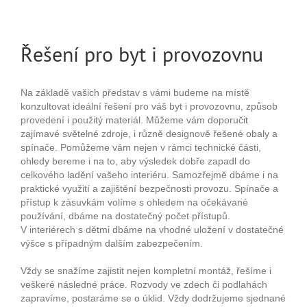
Řešení pro byt i provozovnu
Na základě vašich představ s vámi budeme na místě
konzultovat ideální řešení pro váš byt i provozovnu, způsob
provedení i použitý materiál. Můžeme vám doporučit
zajímavé světelné zdroje, i různě designově řešené obaly a
spínače. Pomůžeme vám nejen v rámci technické části,
ohledy bereme i na to, aby výsledek dobře zapadl do
celkového ladění vašeho interiéru. Samozřejmě dbáme i na
praktické využití a zajištění bezpečnosti provozu. Spínače a
přístup k zásuvkám volíme s ohledem na očekávané
používání, dbáme na dostatečný počet přístupů.
V interiérech s dětmi dbáme na vhodné uložení v dostatečné
výšce s případným dalším zabezpečením.
Vždy se snažíme zajistit nejen kompletní montáž, řešíme i
veškeré následné práce. Rozvody ve zdech či podlahách
zapravíme, postaráme se o úklid. Vždy dodržujeme sjednané