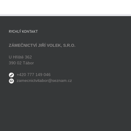
RYCHLÝ KONTAKT
ZÁMEČNICTVÍ JIŘÍ VOLEK, S.R.O.
U Hřiště 362
390 02 Tábor
+420 777 149 046
zamecnictvitabor@seznam.cz