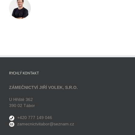
RYCHLÝ KONTAKT
ZÁMEČNICTVÍ JIŘÍ VOLEK, S.R.O.
U Hřiště 362
390 02 Tábor
+420 777 149 046
zamecnictvitabor@seznam.cz