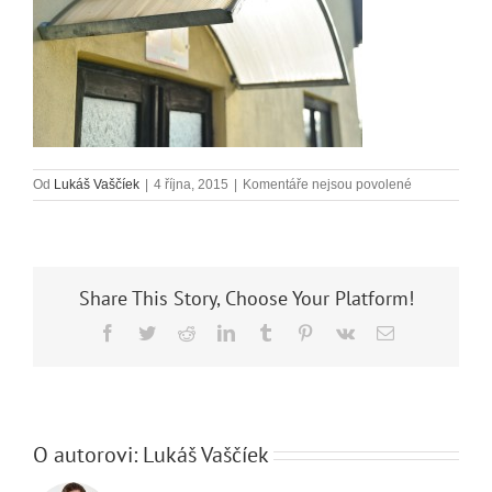
u
Od
Lukáš Vaščíek
|
4 října, 2015
|
Komentáře nejsou povolené
textu
s
názvem
_DSC4626
Share This Story, Choose Your Platform!
Facebook
Twitter
Reddit
LinkedIn
Tumblr
Pinterest
Vk
E-
mail
O autorovi:
Lukáš Vaščíek