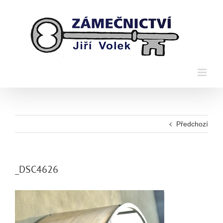
Přeskočit
na
obsah
Předchozí
_DSC4626