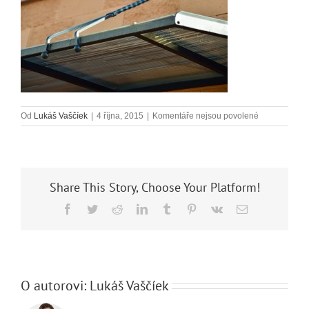
u
Od
Lukáš Vaščíek
|
4 října, 2015
|
Komentáře nejsou povolené
textu
s
názvem
_DSC4644
Share This Story, Choose Your Platform!
Facebook
Twitter
Reddit
LinkedIn
Tumblr
Pinterest
Vk
E-
mail
O autorovi:
Lukáš Vaščíek