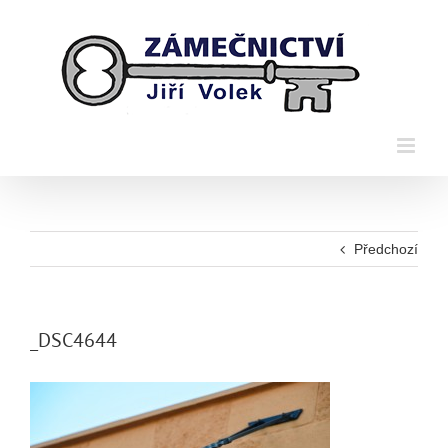
Přeskočit
na
obsah
Předchozí
_DSC4644