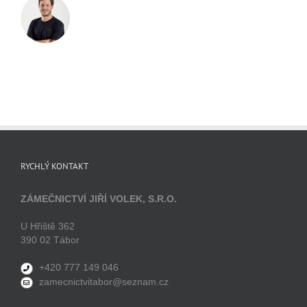
RYCHLÝ KONTAKT
ZÁMEČNICTVÍ JIŘÍ VOLEK, S.R.O.
U Hřiště 362
390 02 Tábor
+420 777 149 046
zamecnictvitabor@seznam.cz