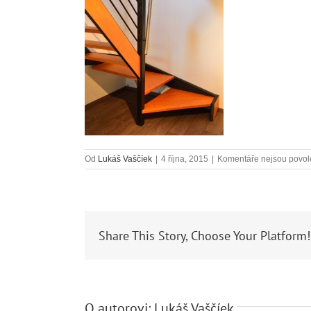
Od
Lukáš Vaščíek
|
4 října, 2015
|
Komentáře nejsou povo
Share This Story, Choose Your Platform!
O autorovi:
Lukáš Vaščíek