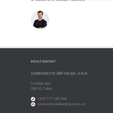
RYCHLÝ KONTAKT
ZÁMEČNICTVÍ JIŘÍ VOLEK, S.R.O.
U Hřiště 362
390 02 Tábor
+420 777 149 046
zamecnictvitabor@seznam.cz